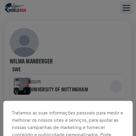
WILMA MANBERGER
SWE
EQUIPE
UNIVERSITY OF NOTTINGHAM
VISÃO GERAL DA ARRECADAÇÃO
Tratamos as suas informações pessoais para medir e
melhorar os nossos sites e serviços, para ajudar as
US$ 0,00 ARRECADADOS DE
US$ 0,00 OBJETIVO
nossas campanhas de marketing e fornecer
conteúdo e publicidade personalizados. Pode