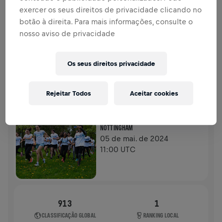
DOAÇÕES
DOE
exercer os seus direitos de privacidade clicando no
botão à direita. Para mais informações, consulte o
Doe para fazer a diferença! 100% da sua doação vai
nosso aviso de privacidade
para a pesquisa sobre lesões na medula espinhal.
HISTÓRIA
Os seus direitos privacidade
WINGS FOR LIFE WORLD RUN
2024
Rejeitar Todos
Aceitar cookies
APP RUN
NOTTINGHAM
05 de mai. de 2024
11:00 UTC
913
1
CLASSIFICAÇÃO GLOBAL
RANKING LOCAL