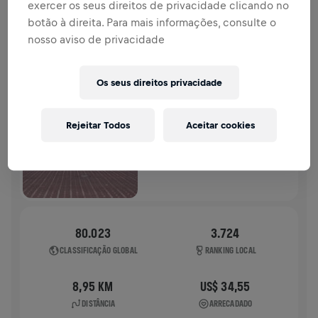
exercer os seus direitos de privacidade clicando no
HISTÓRIA
botão à direita. Para mais informações, consulte o
nosso aviso de privacidade
WINGS FOR LIFE WORLD RUN
2025
Os seus direitos privacidade
CORRIDA FÍSICA
POZNAN
Rejeitar Todos
Aceitar cookies
04 de mai. de 2025
11:00 UTC
80.023
3.724
CLASSIFICAÇÃO GLOBAL
RANKING LOCAL
8,95 KM
US$ 34,55
DISTÂNCIA
ARRECADADO