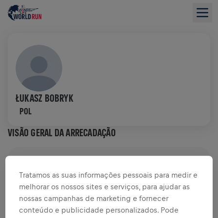
ŁUKASZ BOBRYK
POL
VISÃO GERAL DA ARRECADAÇÃO
US$ 0,00 ARRECADADOS DE
US$ 0,00 OBJETIVO
Tratamos as suas informações pessoais para medir e
DOAÇÕES
DOE
melhorar os nossos sites e serviços, para ajudar as
nossas campanhas de marketing e fornecer
Doe para fazer a diferença! 100% da sua doação vai
conteúdo e publicidade personalizados. Pode
para a pesquisa sobre lesões na medula espinhal.