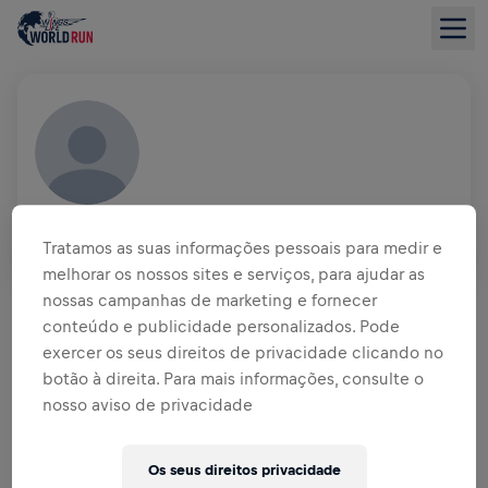
JAN LEWANDOWSKI
GER
Tratamos as suas informações pessoais para medir e
melhorar os nossos sites e serviços, para ajudar as
VISÃO GERAL DA ARRECADAÇÃO
nossas campanhas de marketing e fornecer
conteúdo e publicidade personalizados. Pode
exercer os seus direitos de privacidade clicando no
US$ 0,00 ARRECADADOS DE
US$ 0,00 OBJETIVO
botão à direita. Para mais informações, consulte o
nosso aviso de privacidade
DOAÇÕES
DOE
Doe para fazer a diferença! 100% da sua doação vai
Os seus direitos privacidade
para a pesquisa sobre lesões na medula espinhal.