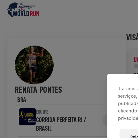
VIS
U
D
D
RENATA PONTES
Tratamos 
p
serviços
BRA
publicid
HIS
clicando 
EQUIPE
privacid
CORRIDA PERFEITA RJ /
BRASIL
W
Rej