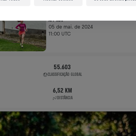
APP RUN
APP RUN
05 de mai. de 2024
11:00 UTC
55.603
CLASSIFICAÇÃO GLOBAL
6,52 KM
DISTÂNCIA