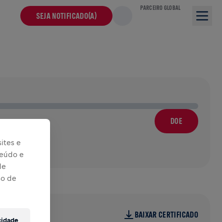
PARCEIRO GLOBAL
SEJA NOTIFICADO(A)
DOE
ites e
teúdo e
de
so de
BAIXAR CERTIFICADO
cidade