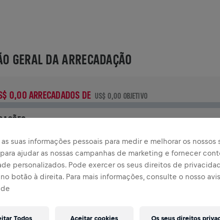
ÃO GERAL DA ARRECADAÇÃO
S$ 0,00 ARRECADADOS DE
US$ 0,00 OBJETIVO
OAÇÕES
oe para fazer a diferença! 100% da sua doação vai para a
as suas informações pessoais para medir e melhorar os nossos s
esquisa sobre lesões na medula espinhal.
, para ajudar as nossas campanhas de marketing e fornecer con
ade personalizados. Pode exercer os seus direitos de privacida
TÓRIA
no botão à direita. Para mais informações, consulte o nosso avi
ade
INGS FOR LIFE WORLD RUN
2024
eitar Todos
Aceitar cookies
Os seus direitos priva