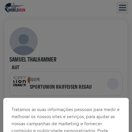
SAMUEL THALHAMMER
AUT
EQUIPE
SPORTUNION RAIFFEISEN REGAU
VISÃO GERAL DA ARRECADAÇÃO
Tratamos as suas informações pessoais para medir e
melhorar os nossos sites e serviços, para ajudar as
US$ 0,00 ARRECADADOS DE
US$ 0,00 OBJETIVO
nossas campanhas de marketing e fornecer
conteúdo e publicidade personalizados. Pode