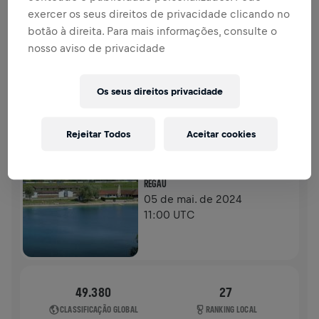
DOAÇÕES
DOE
exercer os seus direitos de privacidade clicando no
botão à direita. Para mais informações, consulte o
Doe para fazer a diferença! 100% da sua doação vai
nosso aviso de privacidade
para a pesquisa sobre lesões na medula espinhal.
HISTÓRIA
Os seus direitos privacidade
WINGS FOR LIFE WORLD RUN
2024
Rejeitar Todos
Aceitar cookies
APP RUN
REGAU
05 de mai. de 2024
11:00 UTC
49.380
27
CLASSIFICAÇÃO GLOBAL
RANKING LOCAL