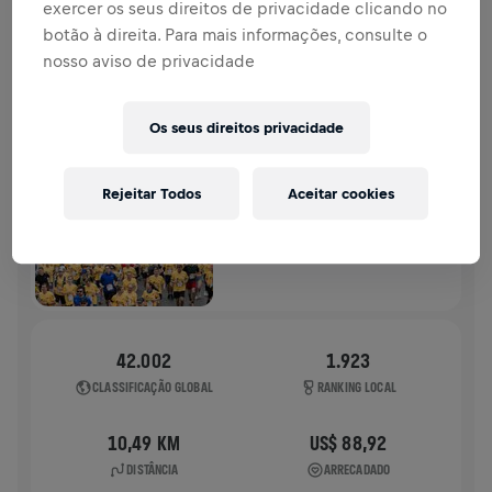
exercer os seus direitos de privacidade clicando no
HISTÓRIA
botão à direita. Para mais informações, consulte o
nosso aviso de privacidade
WINGS FOR LIFE WORLD RUN
2025
Os seus direitos privacidade
CORRIDA FÍSICA
ZUG
Rejeitar Todos
Aceitar cookies
04 de mai. de 2025
11:00 UTC
42.002
1.923
CLASSIFICAÇÃO GLOBAL
RANKING LOCAL
10,49 KM
US$ 88,92
DISTÂNCIA
ARRECADADO