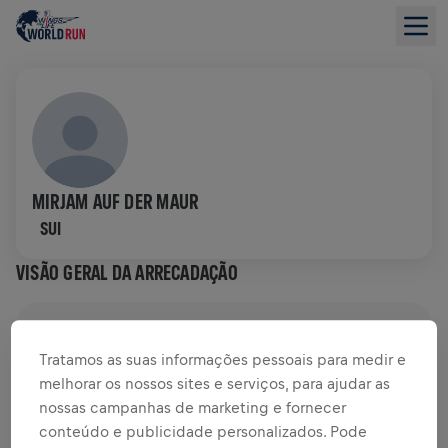
MIRJAM AUF DER MAUR
SUI
VISÃO GERAL DA ARRECADAÇÃO
US$ 0,00 ARRECADADOS DE
US$ 0,00 OBJETIVO
Tratamos as suas informações pessoais para medir e
DOAÇÕES
DOE
melhorar os nossos sites e serviços, para ajudar as
nossas campanhas de marketing e fornecer
Doe para fazer a diferença! 100% da sua doação vai
conteúdo e publicidade personalizados. Pode
para a pesquisa sobre lesões na medula espinhal.