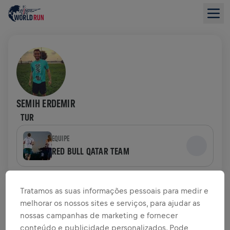
SEMIH ERDEMIR
TUR
EQUIPE
RED BULL QATAR TEAM
VISÃO GERAL DA ARRECADAÇÃO
Tratamos as suas informações pessoais para medir e
melhorar os nossos sites e serviços, para ajudar as
US$ 0,00 ARRECADADOS DE
US$ 0,00 OBJETIVO
nossas campanhas de marketing e fornecer
conteúdo e publicidade personalizados. Pode