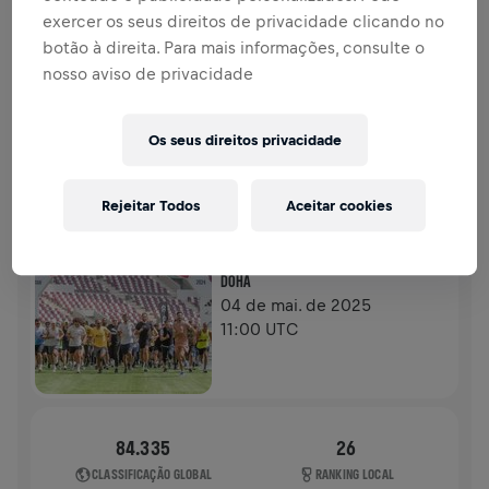
DOAÇÕES
DOE
exercer os seus direitos de privacidade clicando no
botão à direita. Para mais informações, consulte o
Doe para fazer a diferença! 100% da sua doação vai
nosso aviso de privacidade
para a pesquisa sobre lesões na medula espinhal.
HISTÓRIA
Os seus direitos privacidade
WINGS FOR LIFE WORLD RUN
2025
Rejeitar Todos
Aceitar cookies
APP RUN
DOHA
04 de mai. de 2025
11:00 UTC
84.335
26
CLASSIFICAÇÃO GLOBAL
RANKING LOCAL