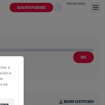
PARCEIRO GLOBAL
SEJA NOTIFICADO(A)
DOE
ites e
teúdo e
de
so de
BAIXAR CERTIFICADO
cidade