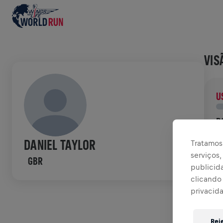
VIS
U
D
D
DANIEL TAYLOR
Tratamos 
p
serviços
GBR
publicid
HIS
clicando 
privacid
W
Rej