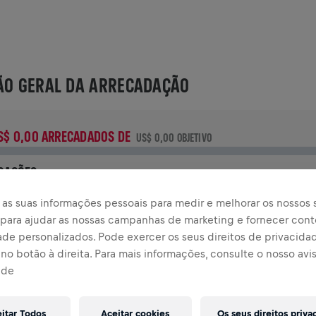
ÃO GERAL DA ARRECADAÇÃO
S$ 0,00 ARRECADADOS DE
US$ 0,00 OBJETIVO
OAÇÕES
oe para fazer a diferença! 100% da sua doação vai para a
as suas informações pessoais para medir e melhorar os nossos s
esquisa sobre lesões na medula espinhal.
, para ajudar as nossas campanhas de marketing e fornecer con
ade personalizados. Pode exercer os seus direitos de privacida
TÓRIA
no botão à direita. Para mais informações, consulte o nosso avi
ade
INGS FOR LIFE WORLD RUN
2024
eitar Todos
Aceitar cookies
Os seus direitos priva