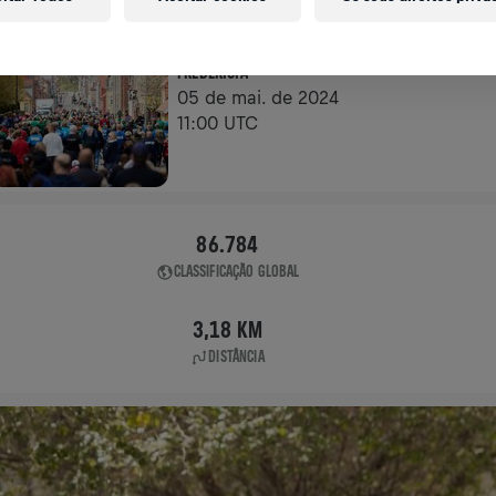
APP RUN
FREDERICIA
05 de mai. de 2024
11:00 UTC
86.784
CLASSIFICAÇÃO GLOBAL
3,18 KM
DISTÂNCIA