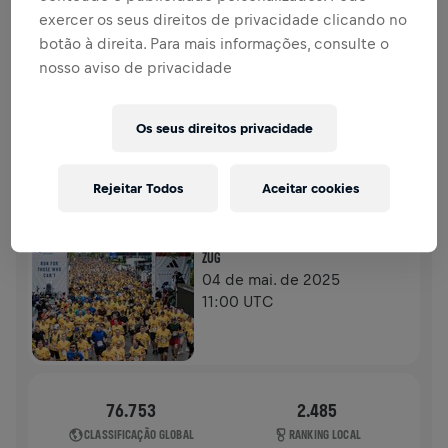
DOAÇÕES
DOE
exercer os seus direitos de privacidade clicando no
botão à direita. Para mais informações, consulte o
Doe para fazer a diferença! 100% da sua doação vai
nosso aviso de privacidade
para a pesquisa sobre lesões na medula espinhal.
HISTÓRIA
Os seus direitos privacidade
WINGS FOR LIFE WORLD RUN
2025
Rejeitar Todos
Aceitar cookies
CORRIDA FÍSICA
ZUG
04 de mai. de 2025
11:00 UTC
76.753
2.485
CLASSIFICAÇÃO GLOBAL
RANKING LOCAL