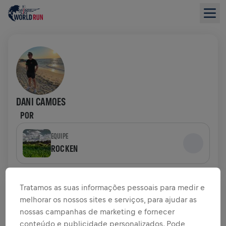
DANI CAMOES
POR
EQUIPE
ROCKEN
VISÃO GERAL DA ARRECADAÇÃO
Tratamos as suas informações pessoais para medir e
melhorar os nossos sites e serviços, para ajudar as
US$ 0,00 ARRECADADOS DE
US$ 0,00 OBJETIVO
nossas campanhas de marketing e fornecer
conteúdo e publicidade personalizados. Pode