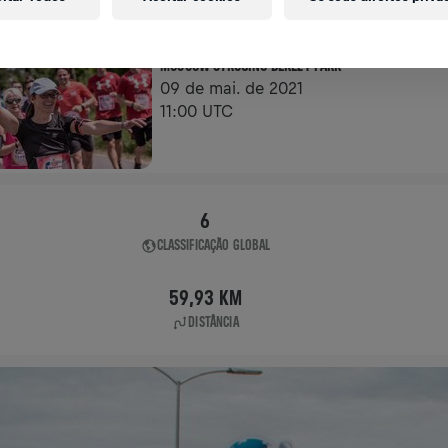
APP RUN
MOSCOW STROGINO BEREZY PARK
09 de mai. de 2021
11:00 UTC
6
CLASSIFICAÇÃO GLOBAL
59,93 KM
DISTÂNCIA