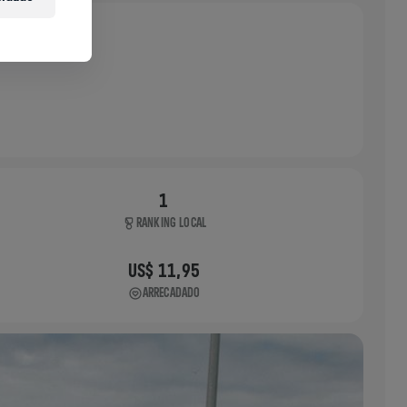
1
RANKING LOCAL
US$ 11,95
ARRECADADO