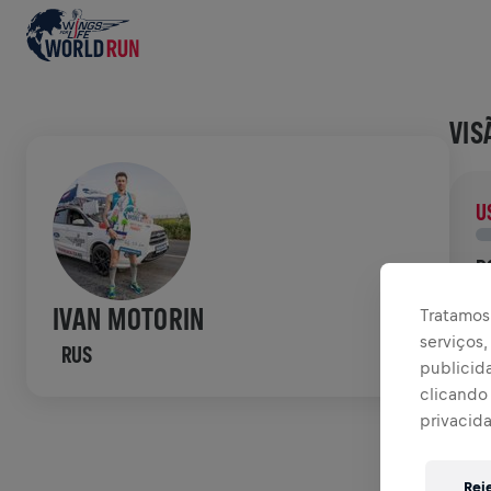
VIS
U
D
D
IVAN MOTORIN
Tratamos 
p
serviços
RUS
publicid
HIS
clicando 
privacid
W
Rej