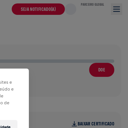
PARCEIRO GLOBAL
SEJA NOTIFICADO(A)
DOE
ites e
teúdo e
de
so de
BAIXAR CERTIFICADO
cidade