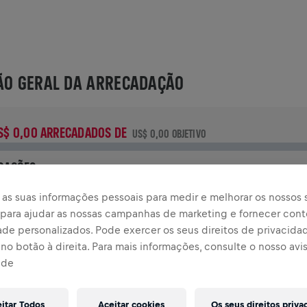
ÃO GERAL DA ARRECADAÇÃO
S$ 0,00 ARRECADADOS DE
US$ 0,00 OBJETIVO
OAÇÕES
oe para fazer a diferença! 100% da sua doação vai para a
as suas informações pessoais para medir e melhorar os nossos s
esquisa sobre lesões na medula espinhal.
, para ajudar as nossas campanhas de marketing e fornecer con
ade personalizados. Pode exercer os seus direitos de privacida
TÓRIA
no botão à direita. Para mais informações, consulte o nosso avi
ade
INGS FOR LIFE WORLD RUN
2021
eitar Todos
Aceitar cookies
Os seus direitos priva