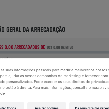
ÃO GERAL DA ARRECADAÇÃO
S$ 0,00 ARRECADADOS DE
US$ 0,00 OBJETIVO
OAÇÕES
oe para fazer a diferença! 100% da sua doação vai para a
as suas informações pessoais para medir e melhorar os nossos s
esquisa sobre lesões na medula espinhal.
, para ajudar as nossas campanhas de marketing e fornecer con
ade personalizados. Pode exercer os seus direitos de privacida
TÓRIA
no botão à direita. Para mais informações, consulte o nosso avi
ade
INGS FOR LIFE WORLD RUN
2026
eitar Todos
Aceitar cookies
Os seus direitos priva