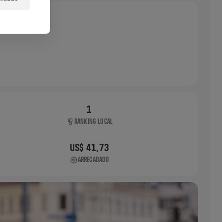
1
RANKING LOCAL
US$ 41,73
ARRECADADO