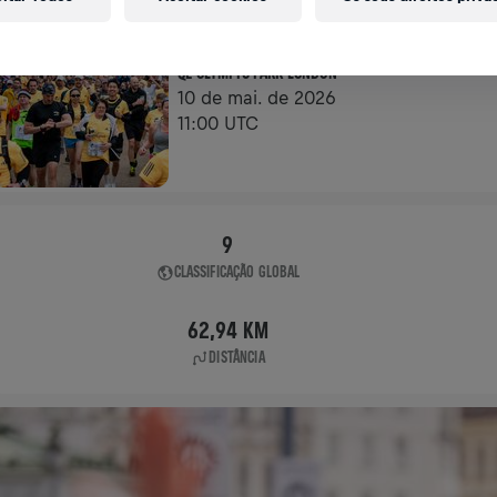
APP RUN
QE OLYMPIC PARK LONDON
10 de mai. de 2026
11:00 UTC
9
CLASSIFICAÇÃO GLOBAL
62,94 KM
DISTÂNCIA