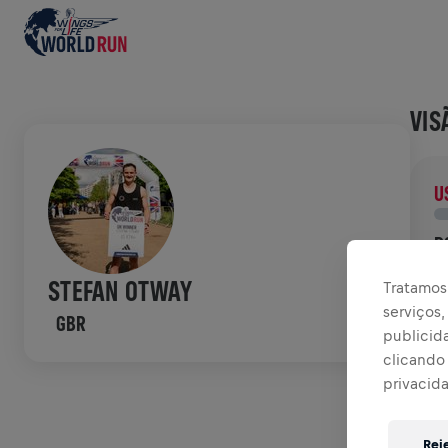
VIS
U
D
D
STEFAN OTWAY
Tratamos 
p
serviços
GBR
publicid
HIS
clicando 
privacid
W
Rej