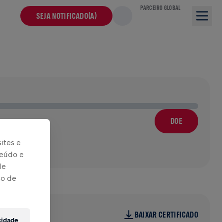
PARCEIRO GLOBAL
SEJA NOTIFICADO(A)
DOE
ites e
teúdo e
de
so de
BAIXAR CERTIFICADO
cidade