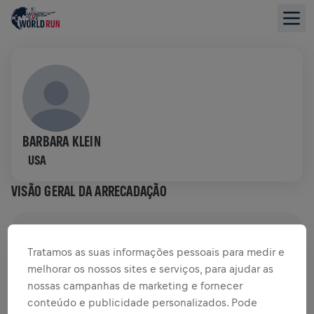
BARBARA KLEIN
USA
VISÃO GERAL DA ARRECADAÇÃO
US$ 0,00 ARRECADADOS DE
US$ 0,00 OBJETIVO
Tratamos as suas informações pessoais para medir e
DOAÇÕES
DOE
melhorar os nossos sites e serviços, para ajudar as
nossas campanhas de marketing e fornecer
Doe para fazer a diferença! 100% da sua doação vai
conteúdo e publicidade personalizados. Pode
para a pesquisa sobre lesões na medula espinhal.