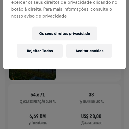
exercer os seus direitos de privacidade clicando no
HISTÓRIA
botão à direita. Para mais informações, consulte o
nosso aviso de privacidade
WINGS FOR LIFE WORLD RUN
2024
Os seus direitos privacidade
APP RUN
DANIA BEACH
Rejeitar Todos
Aceitar cookies
05 de mai. de 2024
11:00 UTC
54.671
38
CLASSIFICAÇÃO GLOBAL
RANKING LOCAL
6,69 KM
US$ 28,00
DISTÂNCIA
ARRECADADO