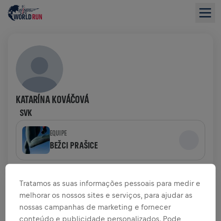
KATARÍNA KOVÁČOVÁ
SVK
EQUIPE
BEŽCI PRAŠICE
VISÃO GERAL DA ARRECADAÇÃO
Tratamos as suas informações pessoais para medir e
melhorar os nossos sites e serviços, para ajudar as
US$ 0,00 ARRECADADOS DE
US$ 0,00 OBJETIVO
nossas campanhas de marketing e fornecer
conteúdo e publicidade personalizados. Pode