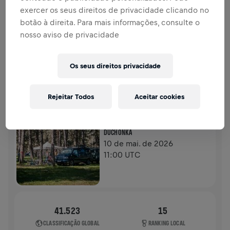
DOAÇÕES
DOE
exercer os seus direitos de privacidade clicando no
botão à direita. Para mais informações, consulte o
Doe para fazer a diferença! 100% da sua doação vai
nosso aviso de privacidade
para a pesquisa sobre lesões na medula espinhal.
HISTÓRIA
Os seus direitos privacidade
WINGS FOR LIFE WORLD RUN
2026
Rejeitar Todos
Aceitar cookies
APP RUN
DUCHONKA
10 de mai. de 2026
11:00 UTC
41.523
15
CLASSIFICAÇÃO GLOBAL
RANKING LOCAL