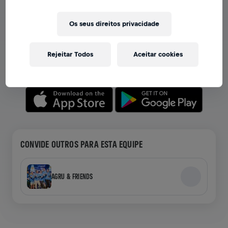
VER EQUIPES NO APP
Os seus direitos privacidade
Seja você membro de uma equipe ou crie a sua própria,
explore tudo no app — bate-papo, acompanhe sua
Rejeitar Todos
Aceitar cookies
classificação e celebre junto.
CONVIDE OUTROS PARA ESTA EQUIPE
AGRU & FRIENDS