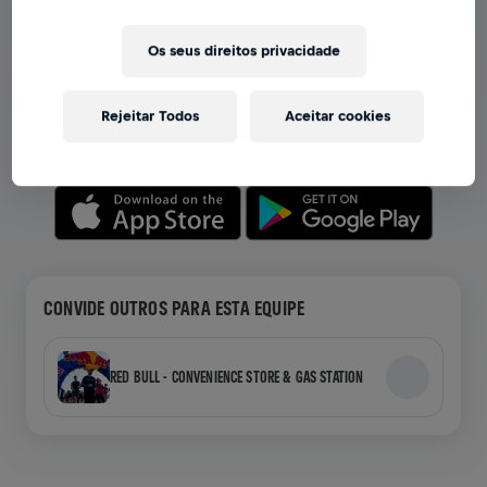
VER EQUIPES NO APP
Os seus direitos privacidade
Seja você membro de uma equipe ou crie a sua própria,
explore tudo no app — bate-papo, acompanhe sua
Rejeitar Todos
Aceitar cookies
classificação e celebre junto.
CONVIDE OUTROS PARA ESTA EQUIPE
RED BULL - CONVENIENCE STORE & GAS STATION