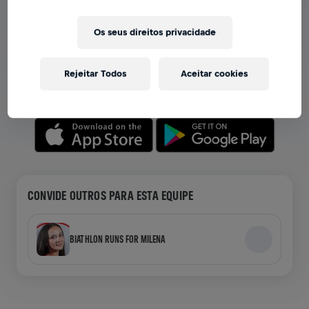
VER EQUIPES NO APP
Os seus direitos privacidade
Seja você membro de uma equipe ou crie a sua própria,
explore tudo no app — bate-papo, acompanhe sua
Rejeitar Todos
Aceitar cookies
classificação e celebre junto.
CONVIDE OUTROS PARA ESTA EQUIPE
BIATHLON RUNS FOR MILENA