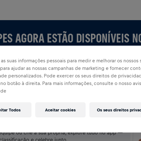
PES AGORA ESTÃO DISPONÍVEIS N
as suas informações pessoais para medir e melhorar os nossos s
, para ajudar as nossas campanhas de marketing e fornecer con
ade personalizados. Pode exercer os seus direitos de privacida
no botão à direita. Para mais informações, consulte o nosso avi
ade
eitar Todos
Aceitar cookies
Os seus direitos priva
P
uipe ou crie a sua própria, explore tudo no app —
assificação e celebre junto.