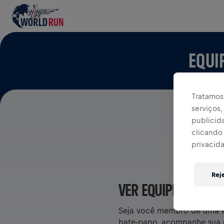
EQUI
Tratamos 
serviços
publicid
clicando 
privacid
Rej
VER EQUIPES NO AP
Seja você membro de uma eq
bate-papo, acompanhe sua cl