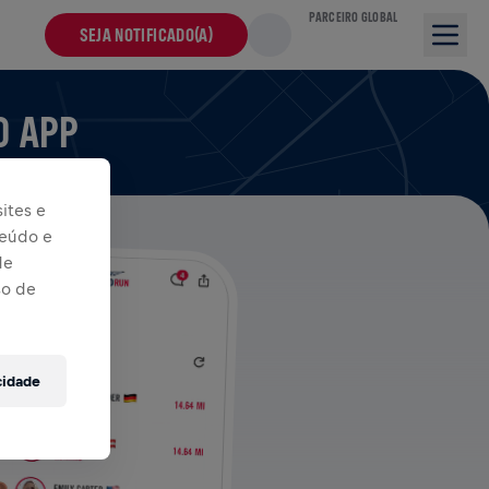
PARCEIRO GLOBAL
SEJA NOTIFICADO(A)
O APP
ites e
teúdo e
de
so de
cidade