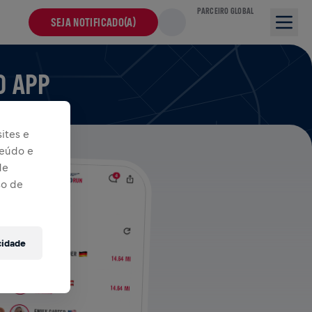
PARCEIRO GLOBAL
SEJA NOTIFICADO(A)
O APP
ites e
teúdo e
de
so de
cidade