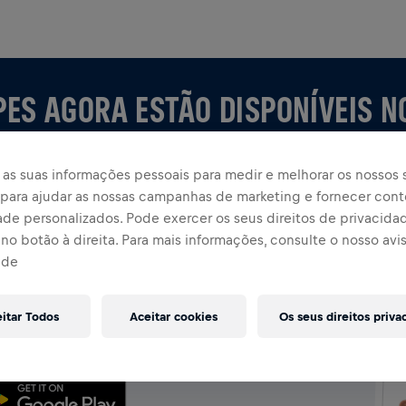
PES AGORA ESTÃO DISPONÍVEIS N
as suas informações pessoais para medir e melhorar os nossos s
, para ajudar as nossas campanhas de marketing e fornecer con
ade personalizados. Pode exercer os seus direitos de privacida
no botão à direita. Para mais informações, consulte o nosso avi
ade
P
uipe ou crie a sua própria, explore tudo no app —
eitar Todos
Aceitar cookies
Os seus direitos priva
assificação e celebre junto.