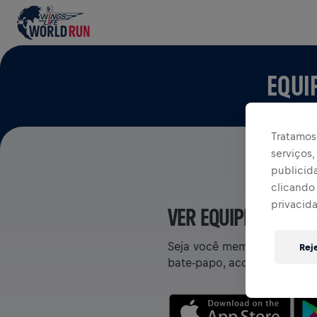
EQUI
Tratamos 
serviços
publicid
clicando 
privacid
VER EQUIPES NO AP
Seja você membro de uma eq
Rej
bate-papo, acompanhe sua cl