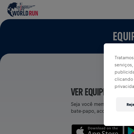
EQUI
Tratamos 
serviços
publicid
clicando 
privacid
VER EQUIPES NO AP
Seja você membro de uma eq
Rej
bate-papo, acompanhe sua cl