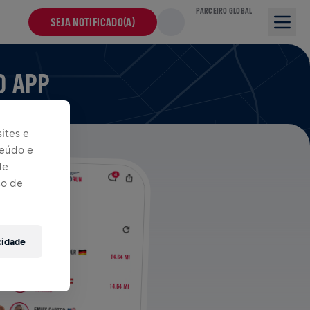
PARCEIRO GLOBAL
SEJA NOTIFICADO(A)
O APP
ites e
teúdo e
de
so de
cidade