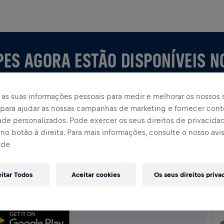
PES AGORA ESTÃO DISPONÍVEIS N
as suas informações pessoais para medir e melhorar os nossos s
, para ajudar as nossas campanhas de marketing e fornecer con
ade personalizados. Pode exercer os seus direitos de privacida
no botão à direita. Para mais informações, consulte o nosso avi
ade
P
uipe ou crie a sua própria, explore tudo no app —
eitar Todos
Aceitar cookies
Os seus direitos priva
assificação e celebre junto.