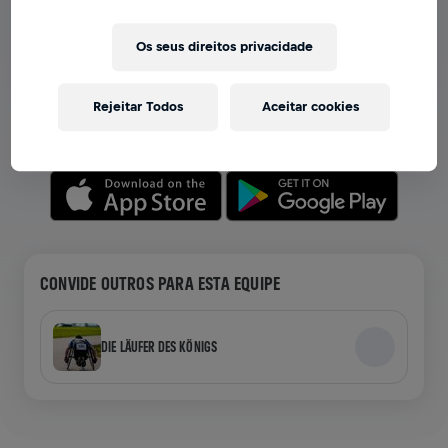
VER EQUIPES NO APP
Os seus direitos privacidade
Seja você membro de uma equipe ou crie a sua própria,
explore tudo no app — bate-papo, acompanhe sua
Rejeitar Todos
Aceitar cookies
classificação e celebre junto.
CONVIDE OUTROS PARA ESTA EQUIPE
DIE LÄUFER DES KÖNIGS