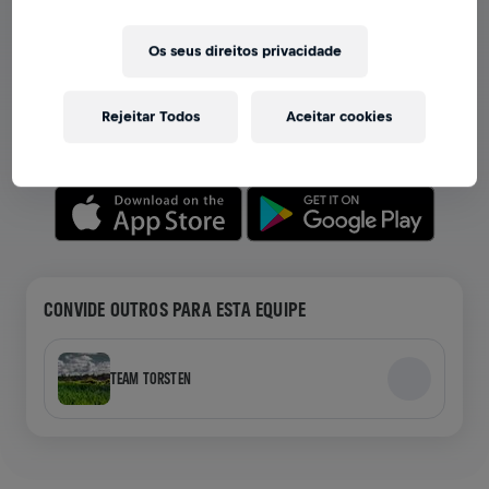
VER EQUIPES NO APP
Os seus direitos privacidade
Seja você membro de uma equipe ou crie a sua própria,
explore tudo no app — bate-papo, acompanhe sua
Rejeitar Todos
Aceitar cookies
classificação e celebre junto.
CONVIDE OUTROS PARA ESTA EQUIPE
TEAM TORSTEN