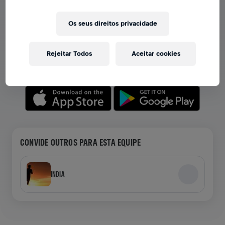
VER EQUIPES NO APP
Os seus direitos privacidade
Seja você membro de uma equipe ou crie a sua própria,
explore tudo no app — bate-papo, acompanhe sua
Rejeitar Todos
Aceitar cookies
classificação e celebre junto.
CONVIDE OUTROS PARA ESTA EQUIPE
INDIA