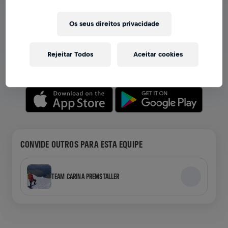
VER EQUIPES NO APP
Os seus direitos privacidade
Seja você membro de uma equipe ou crie a sua própria,
explore tudo no app — bate-papo, acompanhe sua
Rejeitar Todos
Aceitar cookies
classificação e celebre junto.
CONVIDE OUTROS PARA ESTA EQUIPE
TEAM CARINA PREMSTALLER