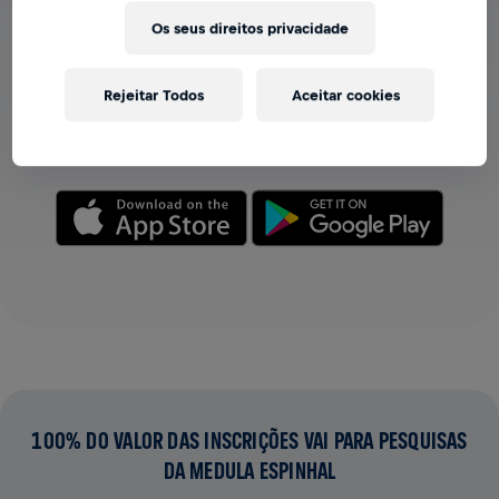
Os seus direitos privacidade
VER EQUIPES NO APP
Seja você membro de uma equipe ou crie a sua própria,
Rejeitar Todos
Aceitar cookies
explore tudo no app — bate-papo, acompanhe sua
classificação e celebre junto.
100% DO VALOR DAS INSCRIÇÕES VAI PARA PESQUISAS
DA MEDULA ESPINHAL