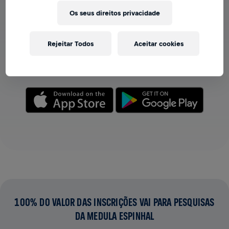
Os seus direitos privacidade
VER EQUIPES NO APP
Seja você membro de uma equipe ou crie a sua própria,
Rejeitar Todos
Aceitar cookies
explore tudo no app — bate-papo, acompanhe sua
classificação e celebre junto.
100% DO VALOR DAS INSCRIÇÕES VAI PARA PESQUISAS
DA MEDULA ESPINHAL