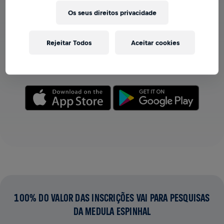
Os seus direitos privacidade
VER EQUIPES NO APP
Seja você membro de uma equipe ou crie a sua própria,
Rejeitar Todos
Aceitar cookies
explore tudo no app — bate-papo, acompanhe sua
classificação e celebre junto.
100% DO VALOR DAS INSCRIÇÕES VAI PARA PESQUISAS
DA MEDULA ESPINHAL