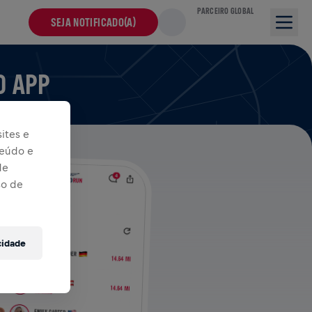
PARCEIRO GLOBAL
SEJA NOTIFICADO(A)
O APP
ites e
teúdo e
de
so de
cidade