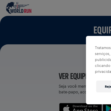
EQUI
Tratamos 
serviços
publicid
clicando 
privacid
VER EQUIPES NO AP
Seja você membro de uma eq
Rej
bate-papo, acompanhe sua cl