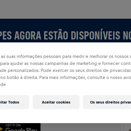
PES AGORA ESTÃO DISPONÍVEIS N
as suas informações pessoais para medir e melhorar os nossos s
, para ajudar as nossas campanhas de marketing e fornecer con
ade personalizados. Pode exercer os seus direitos de privacida
no botão à direita. Para mais informações, consulte o nosso avi
ade
P
uipe ou crie a sua própria, explore tudo no app —
eitar Todos
Aceitar cookies
Os seus direitos priva
assificação e celebre junto.