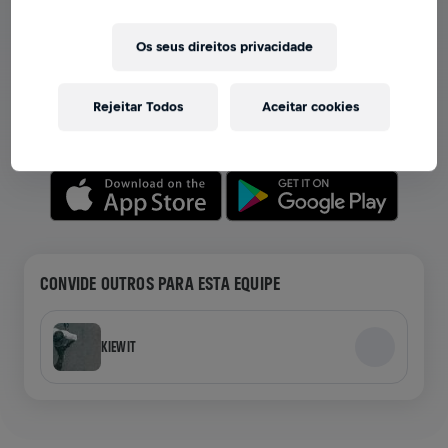
VER EQUIPES NO APP
Os seus direitos privacidade
Seja você membro de uma equipe ou crie a sua própria,
explore tudo no app — bate-papo, acompanhe sua
Rejeitar Todos
Aceitar cookies
classificação e celebre junto.
CONVIDE OUTROS PARA ESTA EQUIPE
KIEWIT