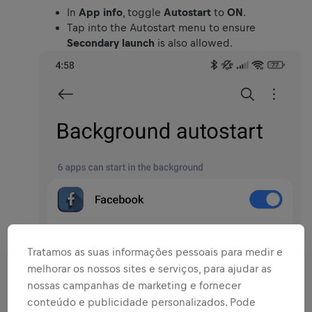
In
App info
, toggle
Autostart
to
ON
.
Tap into the Autostart menu to ensure
Secondary launch
is also allowed.
Tratamos as suas informações pessoais para medir e
melhorar os nossos sites e serviços, para ajudar as
nossas campanhas de marketing e fornecer
conteúdo e publicidade personalizados. Pode