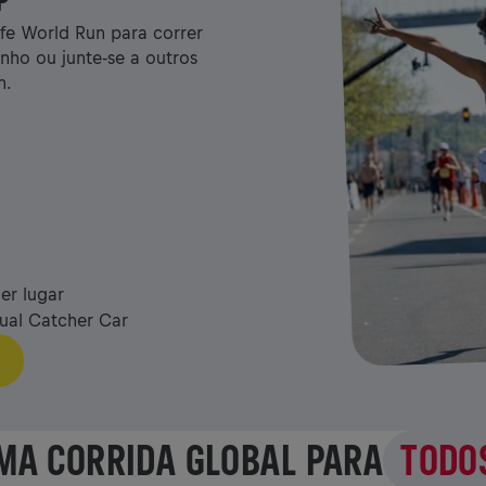
P
ife World Run para correr
nho ou junte-se a outros
n.
r lugar
tual Catcher Car
MA CORRIDA GLOBAL PARA
TODO