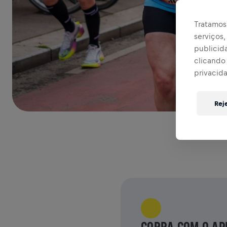
Tratamos 
serviços
publicid
clicando 
privacid
Rej