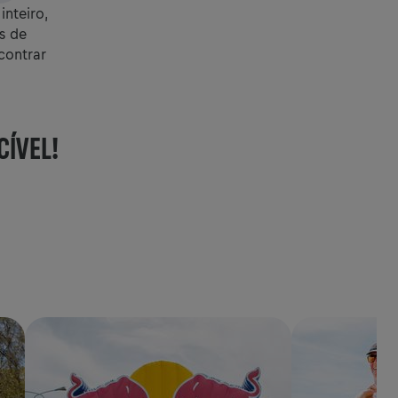
nteiro,
s de
contrar
CÍVEL!