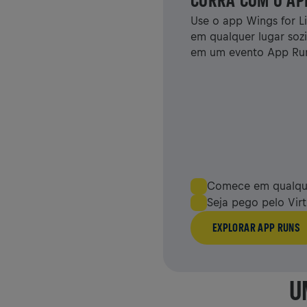
CORRA COM O AP
Use o app Wings for L
em qualquer lugar sozi
em um evento App Ru
Comece em qualque
Seja pego pelo Vir
EXPLORAR APP RUNS
U