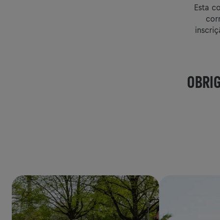
Esta c
cor
inscri
OBRIG