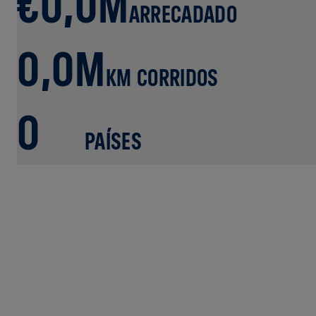
€0,0M
ARRECADADO
0,0M
KM CORRIDOS
0
PAÍSES