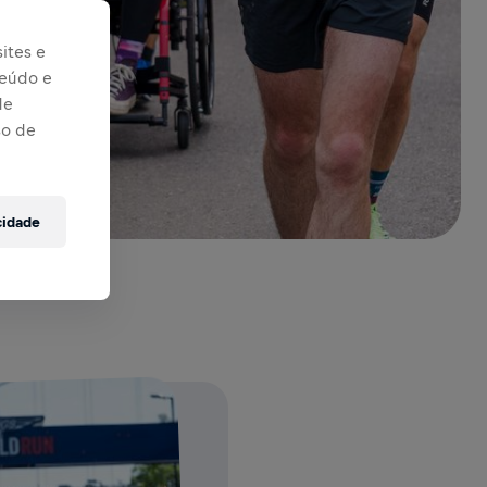
ites e
teúdo e
de
so de
cidade