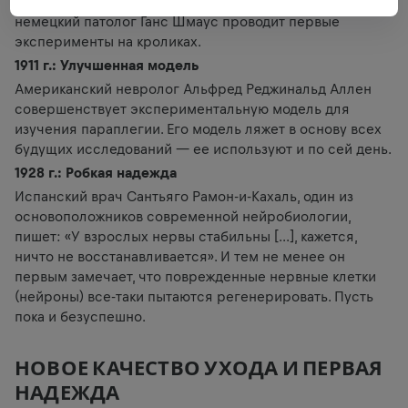
В целях изучения повреждений спинного мозга
немецкий патолог Ганс Шмаус проводит первые
эксперименты на кроликах.
1911 г.: Улучшенная модель
Американский невролог Альфред Реджинальд Аллен
совершенствует экспериментальную модель для
изучения параплегии. Его модель ляжет в основу всех
будущих исследований — ее используют и по сей день.
1928 г.: Робкая надежда
Испанский врач Сантьяго Рамон-и-Кахаль, один из
основоположников современной нейробиологии,
пишет: «У взрослых нервы стабильны [...], кажется,
ничто не восстанавливается». И тем не менее он
первым замечает, что поврежденные нервные клетки
(нейроны) все-таки пытаются регенерировать. Пусть
пока и безуспешно.
НОВОЕ КАЧЕСТВО УХОДА И ПЕРВАЯ
НАДЕЖДА