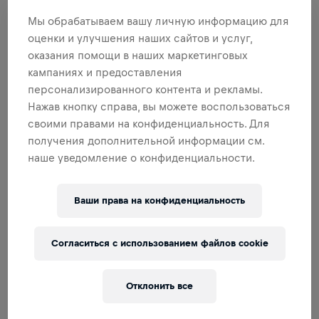
Первое письменное упоминание параплегии (то есть
паралича обеих ног) встречается в папирусе Эдвина
Мы обрабатываем вашу личную информацию для
Смита, также известном как Хирургический папирус.
оценки и улучшения наших сайтов и услуг,
Это один из древнейших из дошедших до нас
оказания помощи в наших маркетинговых
медицинских текстов, и описанного в нем подхода
кампаниях и предоставления
врачи придерживались еще много веков:
персонализированного контента и рекламы.
«Неизлечимая патология».
Нажав кнопку справа, вы можете воспользоваться
500–150 до н. э.: Определение травмы спинного мозга
своими правами на конфиденциальность. Для
Греческий врач Гиппократ, которого называют «отцом
получения дополнительной информации см.
медицины», не только оставляет после себя первое
наше уведомление о конфиденциальности.
медицинское описание хронической параплегии, но и
придумывает специальную скамью для растяжки
позвоночника. Несколько веков спустя греческие
Ваши права на конфиденциальность
медики Аретей и Гален дают определение разным
видам параплегии.
Согласиться с использованием файлов cookie
НАЧАЛО ИССЛЕДОВАНИЙ
Отклонить все
1890 г.: Первая экспериментальная модель