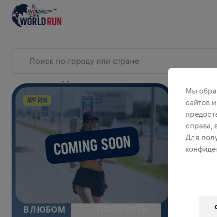
СОБЫТИЯ В ДЕНЬ ЗАБЕГА
Мы обра
РАЗ
APP RUN
сайтов и
предост
справа,
COMING SOON
Для пол
конфиде
ПОЛУЧИТЬ
В ЛЮБОМ