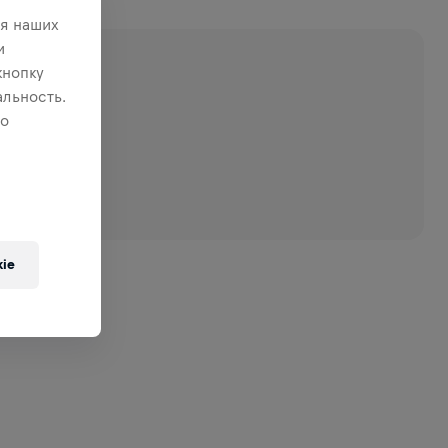
я наших
и
кнопку
льность.
 о
ie