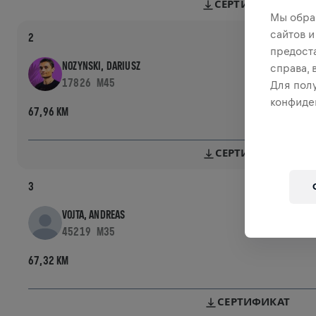
СЕРТИФИКАТ
Мы обра
сайтов и
2
предост
NOZYNSKI, DARIUSZ
справа,
17826
M45
Для пол
конфиде
67,96 KM
СЕРТИФИКАТ
3
VOJTA, ANDREAS
45219
M35
67,32 KM
СЕРТИФИКАТ