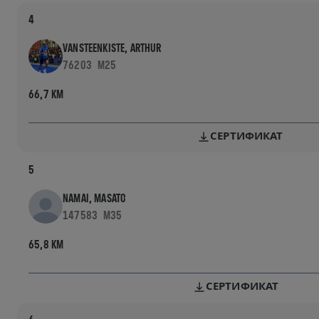
4
VANSTEENKISTE, ARTHUR
76203
M25
66,7 KM
СЕРТИФИКАТ
5
NAMAI, MASATO
147583
M35
65,8 KM
СЕРТИФИКАТ