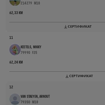
214279
M18
62,33 KM
СЕРТИФИКАТ
11
KEETELS, MIKKY
79990
F25
62,24 KM
СЕРТИФИКАТ
12
VAN STAEYEN, ARNOUT
79350
M18