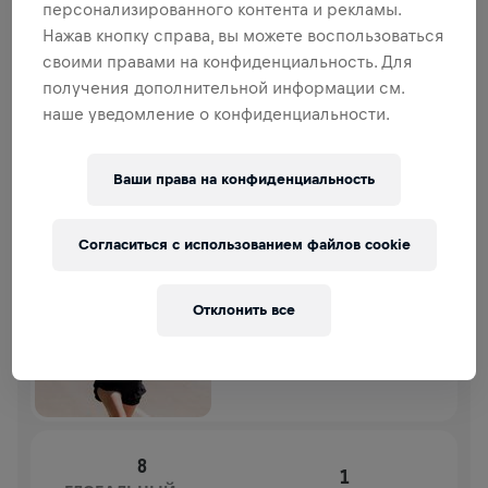
персонализированного контента и рекламы.
СБОР СРЕДСТВ
ПОЖЕРТВОВАТЬ
Нажав кнопку справа, вы можете воспользоваться
Внеси свой вклад в общее дело! 100%
своими правами на конфиденциальность. Для
пожертвований отправятся на исследования травм
получения дополнительной информации см.
спинного мозга.
наше уведомление о конфиденциальности.
ИСТОРИЯ
Ваши права на конфиденциальность
WINGS FOR LIFE
2026
Согласиться с использованием файлов cookie
APP RUN
APP RUN
Отклонить все
10 мая 2026 г.
11:00 UTC
8
1