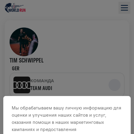
TIM SCHWIPPEL
GER
КОМАНДА
TEAM AUDI
ОБЗОР СБОРА СРЕДСТВ
Мы обрабатываем вашу личную информацию для
оценки и улучшения наших сайтов и услуг,
оказания помощи в наших маркетинговых
0,00 $ СОБРАНО ИЗ
ЦЕЛИ 0,00 $
кампаниях и предоставления