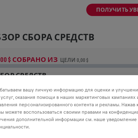
ПОЛУЧИТЬ У
ЗОР СБОРА СРЕДСТВ
,00 $ СОБРАНО ИЗ
ЦЕЛИ 0,00 $
БОР СРЕДСТВ
неси свой вклад в общее дело! 100% пожертвований
батываем вашу личную информацию для оценки и улучшени
тправятся на исследования травм спинного мозга.
 услуг, оказания помощи в наших маркетинговых кампаниях 
авления персонализированного контента и рекламы. Нажав 
СТОРИЯ
 вы можете воспользоваться своими правами на конфиденциа
учения дополнительной информации см. наше уведомление
нциальности.
INGS FOR LIFE
2026