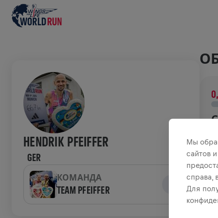
ОБ
0
С
В
HENDRIK PFEIFFER
Мы обра
о
сайтов и
GER
предост
И
справа,
КОМАНДА
TEAM PFEIFFER
Для пол
конфиде
W