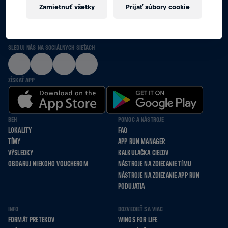
Zamietnuť všetky
Prijať súbory cookie
SPOLU POBEŽÍME, PÔJDEME NA VOZÍKU A
ODKRÁČAME TO PRE TÝCH, KTORÍ NEMÔŽU
SLEDUJ NÁS NA SOCIÁLNYCH SIEŤACH
ZÍSKAŤ APP
BEH
POMOC A NÁSTROJE
LOKALITY
FAQ
TÍMY
APP RUN MANAGER
VÝSLEDKY
KALKULAČKA CIEĽOV
OBDARUJ NIEKOHO VOUCHEROM
NÁSTROJE NA ZDIEĽANIE TÍMU
NÁSTROJE NA ZDIEĽANIE APP RUN
PODUJATIA
INFO
DOZVEDIEŤ SA VIAC
FORMÁT PRETEKOV
WINGS FOR LIFE