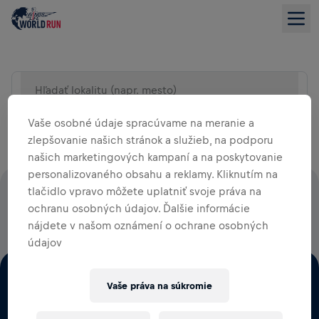
Hľadať lokalitu (napr. mesto)
ZOBRAZENIE ZOZNAMU
Vaše osobné údaje spracúvame na meranie a
zlepšovanie našich stránok a služieb, na podporu
našich marketingových kampaní a na poskytovanie
personalizovaného obsahu a reklamy. Kliknutím na
tlačidlo vpravo môžete uplatniť svoje práva na
100% VŠETKÝCH REGISTRAČNÝCH POPLATKOV PUTUJE
ochranu osobných údajov. Ďalšie informácie
PRIAMO NA VÝSKUM MIECHY
nájdete v našom oznámení o ochrane osobných
údajov
Vaše práva na súkromie