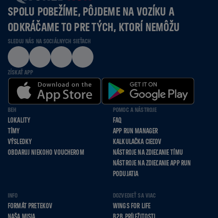
SPOLU POBEŽÍME, PÔJDEME NA VOZÍKU A
ODKRÁČAME TO PRE TÝCH, KTORÍ NEMÔŽU
SLEDUJ NÁS NA SOCIÁLNYCH SIEŤACH
ZÍSKAŤ APP
BEH
POMOC A NÁSTROJE
LOKALITY
FAQ
TÍMY
APP RUN MANAGER
VÝSLEDKY
KALKULAČKA CIEĽOV
OBDARUJ NIEKOHO VOUCHEROM
NÁSTROJE NA ZDIEĽANIE TÍMU
NÁSTROJE NA ZDIEĽANIE APP RUN
PODUJATIA
INFO
DOZVEDIEŤ SA VIAC
FORMÁT PRETEKOV
WINGS FOR LIFE
NAŠA MISIA
B2B PRÍLEŽITOSTI