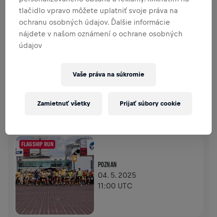
tlačidlo vpravo môžete uplatniť svoje práva na
ochranu osobných údajov. Ďalšie informácie
0,00 USD VYZBIERANÉ Z
0,00 USD CIEĽA
nájdete v našom oznámení o ochrane osobných
údajov
PRÍSPEVKY
PRISPIEŤ
Prispej k zmene! 100 % z tvojho príspevku putuje
priamo na výskum poranení miechy.
Vaše práva na súkromie
HISTÓRIA
Zamietnuť všetky
Prijať súbory cookie
WINGS FOR LIFE WORLD RUN
2025
FLAGSHIP RUN
POZNAN
04. 5. 2025
11:00 UTC