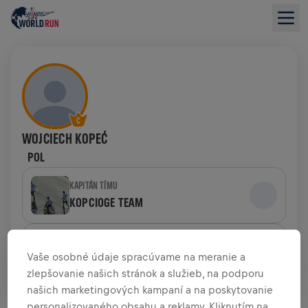
WOJCIECH KOPEĆ
POL
KAPITÁN TÍMU
KOPCIOGE TEAM
TÍM
Vaše osobné údaje spracúvame na meranie a
RED BULLS & FRIENDS
zlepšovanie našich stránok a služieb, na podporu
našich marketingových kampaní a na poskytovanie
PREHĽAD FUNDRAISINGU
personalizovaného obsahu a reklamy. Kliknutím na