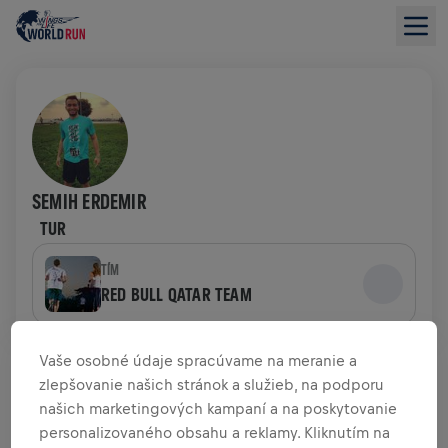
SEMIH ERDEMIR
TUR
TÍM
RED BULL QATAR TEAM
PREHĽAD FUNDRAISINGU
Vaše osobné údaje spracúvame na meranie a
zlepšovanie našich stránok a služieb, na podporu
našich marketingových kampaní a na poskytovanie
0,00 USD VYZBIERANÉ Z
0,00 USD CIEĽA
personalizovaného obsahu a reklamy. Kliknutím na