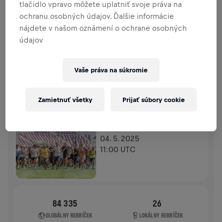
tlačidlo vpravo môžete uplatniť svoje práva na
PRÍSPEVKY
PRISPIEŤ
ochranu osobných údajov. Ďalšie informácie
Prispej k zmene! 100 % z tvojho príspevku putuje
nájdete v našom oznámení o ochrane osobných
priamo na výskum poranení miechy.
údajov
HISTÓRIA
Vaše práva na súkromie
WINGS FOR LIFE WORLD RUN
2025
Zamietnuť všetky
Prijať súbory cookie
APP RUN
DOHA
04. 5. 2025
11:00 UTC
84 335
26
GLOBÁLNY REBRÍČEK
LOKÁLNY REBRÍČEK