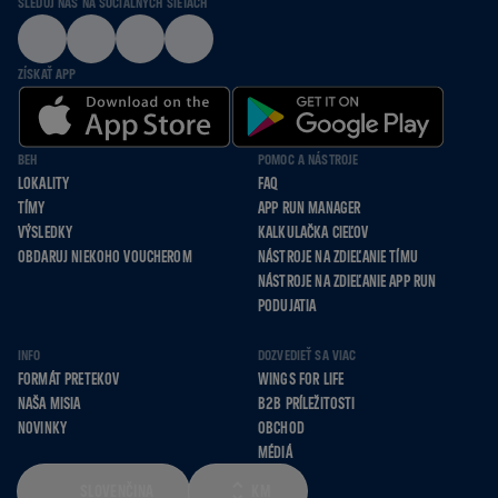
SLEDUJ NÁS NA SOCIÁLNYCH SIEŤACH
ZÍSKAŤ APP
BEH
POMOC A NÁSTROJE
LOKALITY
FAQ
TÍMY
APP RUN MANAGER
VÝSLEDKY
KALKULAČKA CIEĽOV
OBDARUJ NIEKOHO VOUCHEROM
NÁSTROJE NA ZDIEĽANIE TÍMU
NÁSTROJE NA ZDIEĽANIE APP RUN
PODUJATIA
INFO
DOZVEDIEŤ SA VIAC
FORMÁT PRETEKOV
WINGS FOR LIFE
NAŠA MISIA
B2B PRÍLEŽITOSTI
NOVINKY
OBCHOD
MÉDIÁ
SLOVENČINA
KM