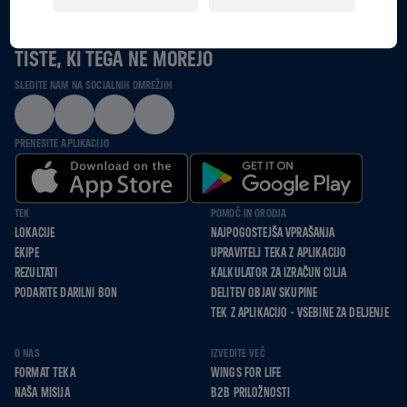
SKUPAJ TEČEMO, SE POGANJAMO IN HODIMO ZA
TISTE, KI TEGA NE MOREJO
SLEDITE NAM NA SOCIALNIH OMREŽJIH
PRENESITE APLIKACIJO
TEK
POMOČ IN ORODJA
LOKACIJE
NAJPOGOSTEJŠA VPRAŠANJA
EKIPE
UPRAVITELJ TEKA Z APLIKACIJO
REZULTATI
KALKULATOR ZA IZRAČUN CILJA
PODARITE DARILNI BON
DELITEV OBJAV SKUPINE
TEK Z APLIKACIJO - VSEBINE ZA DELJENJE
O NAS
IZVEDITE VEČ
FORMAT TEKA
WINGS FOR LIFE
NAŠA MISIJA
B2B PRILOŽNOSTI