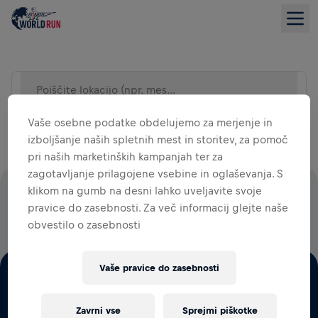
Poiščite lokacijo (npr. mesto)
SEZNAM
Vaše osebne podatke obdelujemo za merjenje in
izboljšanje naših spletnih mest in storitev, za pomoč
pri naših marketinških kampanjah ter za
zagotavljanje prilagojene vsebine in oglaševanja. S
klikom na gumb na desni lahko uveljavite svoje
100 ODSTOTKOV VSEH STARTNIN GRE ZA RAZISKAVE
pravice do zasebnosti. Za več informacij glejte naše
HRBTENJAČE
obvestilo o zasebnosti
Vaše pravice do zasebnosti
Zavrni vse
Sprejmi piškotke