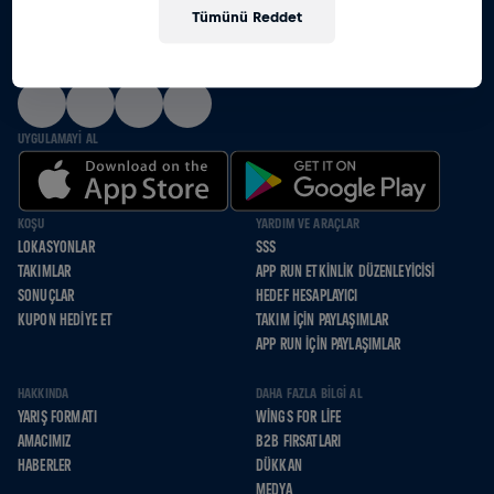
Tümünü Reddet
HEP BIRLIKTE KOŞAMAYANLAR IÇIN KOŞUYORUZ
BIZI SOSYAL MEDYADA TAKIP ET
UYGULAMAYI AL
KOŞU
YARDIM VE ARAÇLAR
LOKASYONLAR
SSS
TAKIMLAR
APP RUN ETKINLIK DÜZENLEYICISI
SONUÇLAR
HEDEF HESAPLAYICI
KUPON HEDIYE ET
TAKIM İÇIN PAYLAŞIMLAR
APP RUN İÇIN PAYLAŞIMLAR
HAKKINDA
DAHA FAZLA BILGI AL
YARIŞ FORMATI
WINGS FOR LIFE
AMACIMIZ
B2B FIRSATLARI
HABERLER
DÜKKAN
MEDYA