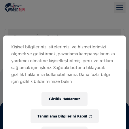
Konum ara (örn. Şehir)
LISTE GÖRÜNÜMÜ
Kişisel bilgilerinizi sitelerimizi ve hizmetlerimizi
ölçmek ve geliştirmek, pazarlama kampanyalarımıza
yardımcı olmak ve kişiselleştirilmiş içerik ve reklam
sağlamak için işleriz. Sağdaki butona tıklayarak
gizlilik haklarınızı kullanabilirsiniz. Daha fazla bilgi
KAYIT ÜCRETLERİNİN TAMAMI OMURİLİK FELCİ
için gizlilik bildirimimize bakın
ARAŞTIRMALARI İÇİN KULLANILACAKTIR.
Gizlilik Haklarınız
Tanımlama Bilgilerini Kabul Et