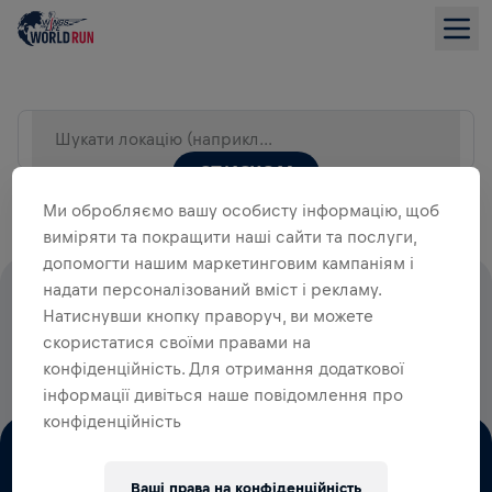
Шукати локацію (наприклад, Місто)
СПИСКОМ
Ми обробляємо вашу особисту інформацію, щоб
виміряти та покращити наші сайти та послуги,
допомогти нашим маркетинговим кампаніям і
надати персоналізований вміст і рекламу.
100% СТАРТОВИХ ВНЕСКІВ ЙДУТЬ
Натиснувши кнопку праворуч, ви можете
НА ДОСЛІДЖЕННЯ ТРАВМ
скористатися своїми правами на
СПИННОГО МОЗКУ
конфіденційність. Для отримання додаткової
інформації дивіться наше повідомлення про
конфіденційність
Ваші права на конфіденційність