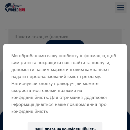
Шукати локацію (наприклад, Місто)
СПИСКОМ
Ми обробляємо вашу особисту інформацію, щоб
виміряти та покращити наші сайти та послуги,
допомогти нашим маркетинговим кампаніям і
надати персоналізований вміст і рекламу.
100% СТАРТОВИХ ВНЕСКІВ ЙДУТЬ
Натиснувши кнопку праворуч, ви можете
НА ДОСЛІДЖЕННЯ ТРАВМ
скористатися своїми правами на
СПИННОГО МОЗКУ
конфіденційність. Для отримання додаткової
інформації дивіться наше повідомлення про
конфіденційність
Ваші права на конфіденційність