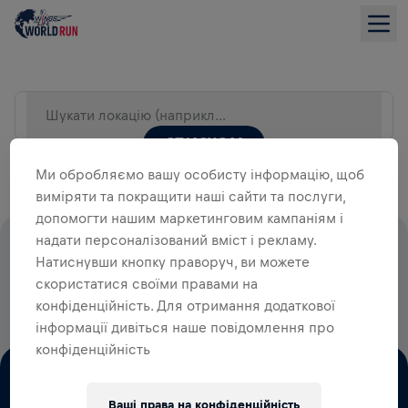
Шукати локацію (наприклад, Місто)
СПИСКОМ
Ми обробляємо вашу особисту інформацію, щоб
виміряти та покращити наші сайти та послуги,
допомогти нашим маркетинговим кампаніям і
надати персоналізований вміст і рекламу.
100% СТАРТОВИХ ВНЕСКІВ ЙДУТЬ
Натиснувши кнопку праворуч, ви можете
НА ДОСЛІДЖЕННЯ ТРАВМ
скористатися своїми правами на
СПИННОГО МОЗКУ
конфіденційність. Для отримання додаткової
інформації дивіться наше повідомлення про
конфіденційність
Ваші права на конфіденційність