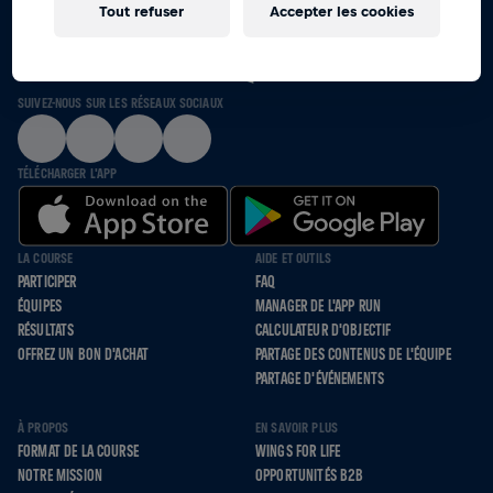
Tout refuser
Accepter les cookies
ENSEMBLE, NOUS COURRONS, ROULONS ET
MARCHONS POUR CEUX QUI NE LE PEUVENT PAS
SUIVEZ-NOUS SUR LES RÉSEAUX SOCIAUX
TÉLÉCHARGER L'APP
LA COURSE
AIDE ET OUTILS
PARTICIPER
FAQ
ÉQUIPES
MANAGER DE L'APP RUN
RÉSULTATS
CALCULATEUR D'OBJECTIF
OFFREZ UN BON D'ACHAT
PARTAGE DES CONTENUS DE L'ÉQUIPE
PARTAGE D'ÉVÉNEMENTS
À PROPOS
EN SAVOIR PLUS
FORMAT DE LA COURSE
WINGS FOR LIFE
NOTRE MISSION
OPPORTUNITÉS B2B