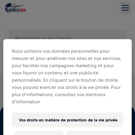
Rechercher un lieu (par exemple par ville)
VUE LISTE
Nous utilisons vos données personnelles pour
mesurer et pour améliorer nos sites et nos services,
pour faciliter nos campagnes marketing et pour
vous fournir un contenu et une publicité
personnalisés. En cliquant sur le bouton de droite,
100% DES FRAIS D'INSCRIPTION SONT REVERSÉS À LA
vous pouvez exercer vos droits à la vie privée. Pour
RECHERCHE SUR LA MOELLE ÉPINIÈRE
plus d’informations, consultez nos mentions
d’information
Vos droits en matière de protection de la vie privée