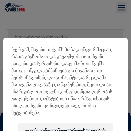
მდებარეობის ძებნა (მაგ. ქალაქი)
ᲡᲘᲘᲡ ᲜᲐᲮᲕᲐ
ჩვენ ვამუშავებთ თქვენს პირად ინფორმაციას,
რათა გავზომოთ და გავაუმჯობესოთ ჩვენი
საიტები და სერვისები, დავეხმაროთ ჩვენს
მარკეტინგულ კამპანიებს და მივაწოდოთ
პერსონალიზებული კონტენტი და რეკლამა.
ᲡᲐᲠᲔᲒᲘᲡᲢᲠᲐᲪᲘᲝ ᲗᲐᲜᲮᲘᲡ 100% ᲖᲣᲠᲒᲘᲡ
მარჯვენა ღილაკზე დაწკაპუნებით, შეგიძლიათ
ᲢᲕᲘᲜᲘᲡ ᲓᲐᲖᲘᲐᲜᲔᲑᲘᲡ ᲙᲕᲚᲔᲕᲐᲡ
ისარგებლოთ თქვენი კონფიდენციალურობის
ᲛᲝᲮᲛᲐᲠᲓᲔᲑᲐ
უფლებებით. დამატებითი ინფორმაციისთვის
იხილეთ ჩვენი კონფიდენციალურობის
შეტყობინება
თქვენი კონფიდენციალურობის უფლებები