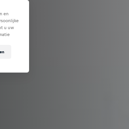
n en
soonlijke
nt u uw
matie
ten