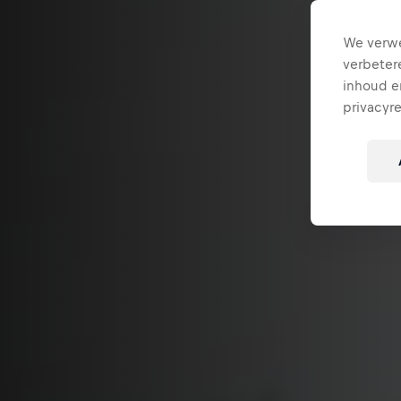
We verwe
verbeter
inhoud en
privacyr