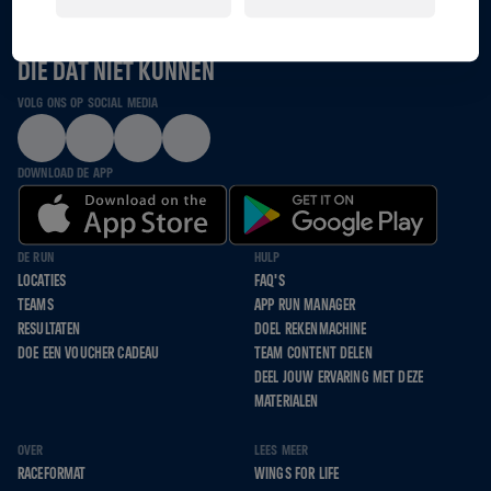
SAMEN LOPEN, RENNEN EN ROLLEN WE VOOR HEN
DIE DAT NIET KUNNEN
VOLG ONS OP SOCIAL MEDIA
DOWNLOAD DE APP
DE RUN
HULP
LOCATIES
FAQ'S
TEAMS
APP RUN MANAGER
RESULTATEN
DOEL REKENMACHINE
DOE EEN VOUCHER CADEAU
TEAM CONTENT DELEN
DEEL JOUW ERVARING MET DEZE
MATERIALEN
OVER
LEES MEER
RACEFORMAT
WINGS FOR LIFE