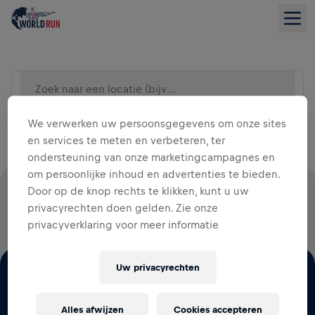
Zoek naar een locatie (bijv. Stad)
LIJSTWEERGAVE
We verwerken uw persoonsgegevens om onze sites
en services te meten en verbeteren, ter
ondersteuning van onze marketingcampagnes en
om persoonlijke inhoud en advertenties te bieden.
Door op de knop rechts te klikken, kunt u uw
100% VAN HET INSCHRIJFGELD IS VOOR ONDERZOEK
privacyrechten doen gelden. Zie onze
NAAR RUGGENMERGLETSEL
privacyverklaring voor meer informatie
Uw privacyrechten
Alles afwijzen
Cookies accepteren