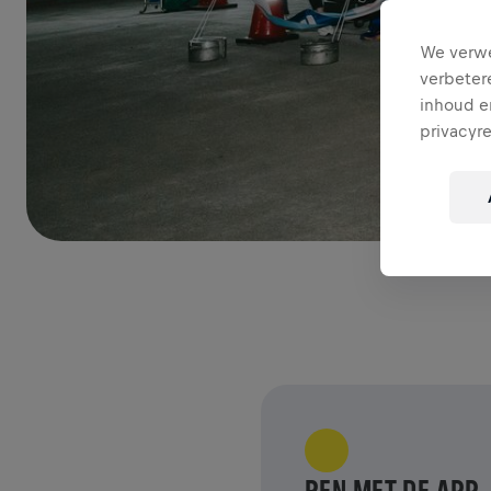
We verwe
verbeter
inhoud en
privacyr