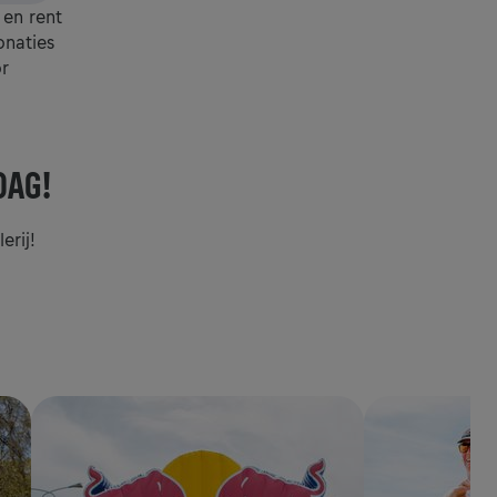
 en rent
onaties
r
DAG!
erij!