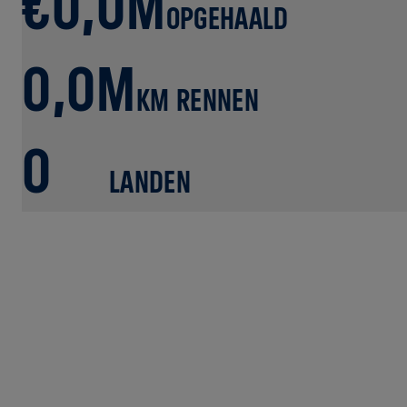
€0,0M
OPGEHAALD
0,0M
KM RENNEN
0
LANDEN