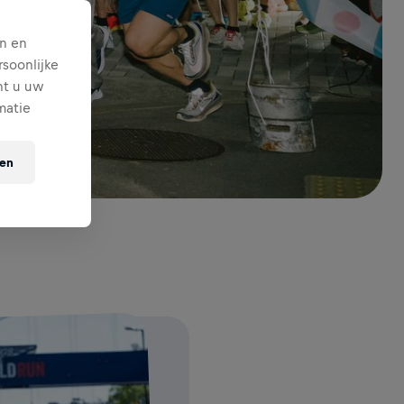
n en
soonlijke
nt u uw
matie
ten