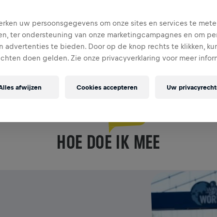
HOUD MIJ OP DE HOOGTE
rken uw persoonsgegevens om onze sites en services te mete
en, ter ondersteuning van onze marketingcampagnes en om per
 advertenties te bieden. Door op de knop rechts te klikken, ku
echten doen gelden. Zie onze privacyverklaring voor meer infor
Alles afwijzen
Cookies accepteren
Uw privacyrech
DOE MEE
HOE DOE IK MEE