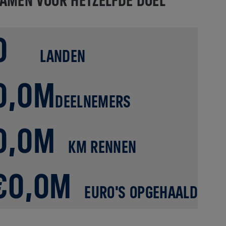
0
LANDEN
0,0M
DEELNEMERS
0,0M
KM RENNEN
€0,0M
EURO'S OPGEHAALD