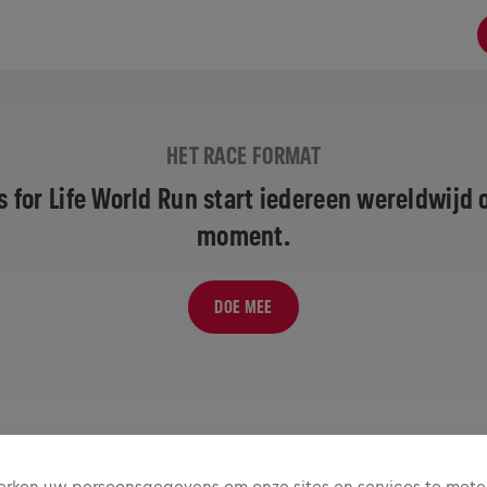
HET RACE FORMAT
s for Life World Run start iedereen wereldwijd 
moment.
DOE MEE
rken uw persoonsgegevens om onze sites en services te mete