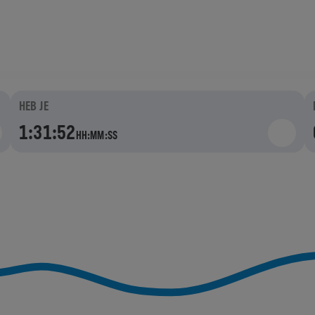
DE CATCHER CAR
JE PAKT?
BLIJF HARDLOPEN!
HEB JE
1:31:52
HH:MM:SS