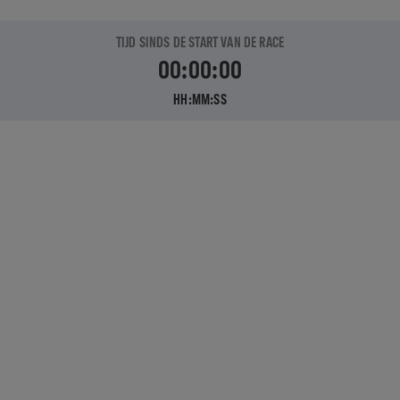
TIJD SINDS DE START VAN DE RACE
00:00:00
HH:MM:SS
HOE VER
KAN JE RENNEN VOORDAT