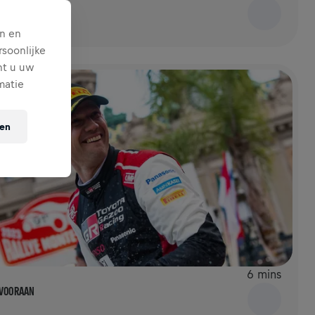
N BOOST
n en
soonlijke
nt u uw
matie
ten
6 mins
 VOORAAN