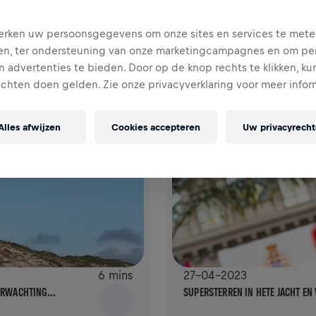
GEEF JE FAVORIETE HARDLOPER EE
rken uw persoonsgegevens om onze sites en services te mete
en, ter ondersteuning van onze marketingcampagnes en om per
 advertenties te bieden. Door op de knop rechts te klikken, ku
echten doen gelden. Zie onze privacyverklaring voor meer infor
Alles afwijzen
Cookies accepteren
Uw privacyrech
6 mins
27-04-2023
ERWACHTING...
SUPERSTERREN IN HETE JACHT EN