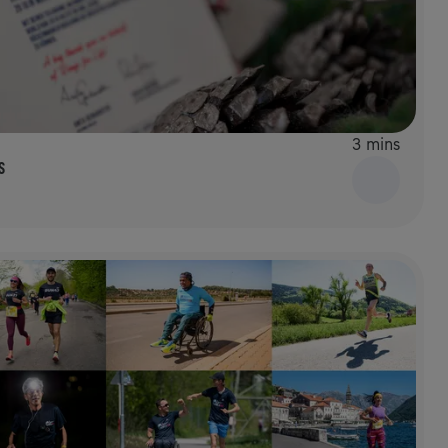
3 mins
S