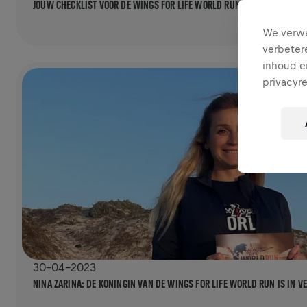
JOUW CHECKLIST VOOR DE WINGS FOR LIFE WORLD RUN
We verwe
verbeter
inhoud en
privacyr
30-04-2023
NINA ZARINA: DE KONINGIN VAN DE WINGS FOR LIFE WORLD RUN IS IN V